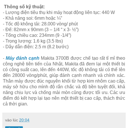
Thông số kỹ thuật:
- Lượng điện tiêu thụ khi máy hoạt động liên tục: 440 W
- Khả năng soi: 6mm hoặc ¼”
- Tốc độ không tải: 28.000 vòng/ phút
- Đế: 82mm x 90mm (3 – 1/4 “ x 3- ½”)
- Tổng chiều cao: 234mm (9 -1/4”)
- Trọng lượng: 1.6 kg (3.5 lbs)
- Dây dẫn điện: 2.5 m (8.2 bước)
-
Máy đánh cạnh
Makita 3700B được chế tạo rất tỉ mỉ theo
công nghệ tiên tiến của Nhật, Makita đã đem lại một thiết bị
có công suất cao, lên đến 440W, tốc độ không tải có thể lên
đến 28000 vòng/phút, giúp đánh cạnh nhanh và chính xác.
Thân máy được đúc nguyên khối từ hợp kim nhôm cao cấp,
máy sở hữu cho mình độ rắn chắc và độ bền tuyệt đối, khả
năng chịu lực và chống mài mòn cũng được tối ưu. Các ưu
điểm đó kết hợp lại tạo nên một thiết bị cao cấp, thách thức
cả thời gian.
vào lúc
20:04