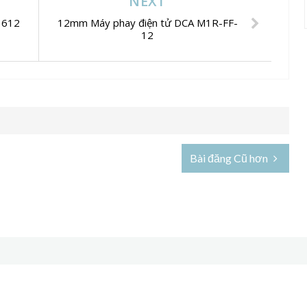
NEXT
3612
12mm Máy phay điện tử DCA M1R-FF-
12
Bài đăng Cũ hơn