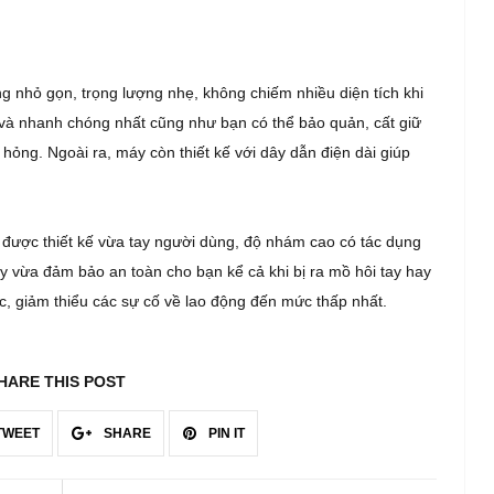
nhỏ gọn, trọng lượng nhẹ, không chiếm nhiều diện tích khi
 và nhanh chóng nhất cũng như bạn có thể bảo quản, cất giữ
ỏng. Ngoài ra, máy còn thiết kế với dây dẫn điện dài giúp
ược thiết kế vừa tay người dùng, độ nhám cao có tác dụng
y vừa đảm bảo an toàn cho bạn kể cả khi bị ra mồ hôi tay hay
ệc, giảm thiểu các sự cố về lao động đến mức thấp nhất.
HARE THIS POST
TWEET
SHARE
PIN IT