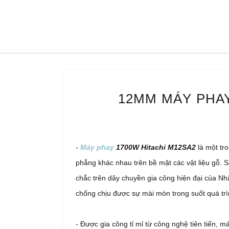
12MM MÁY PHAY
-
Máy phay
1700W Hitachi M12SA2
là một tr
phẳng khác nhau trên bề mặt các vật liệu gỗ. 
chắc trên dây chuyền gia công hiện đại của Nhậ
chống chịu được sự mài mòn trong suốt quá tr
-
Được gia công tỉ mỉ từ công nghệ tiên tiến,