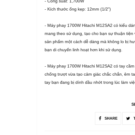
-
Công suất:
1,700W
-
Kích thước ống kẹp:
12mm (1/2")
-
Máy phay 1700W Hitachi M12SA2 có kiểu dáng 
mang theo sử dụng, tạo cho bạn sự thuận tiện
sản phẩm một cách dễ dàng mà không lo bị hư h
bạn di chuyển linh hoạt hơn khi sử dụng.
-
Máy phay 1700W Hitachi M12SA2 có tay cầm đ
chống trượt vừa tạo cảm giác chắc chắn, êm ta
tay bạn đang bị dính dầu nhớt trong lúc làm vi
S
SHARE